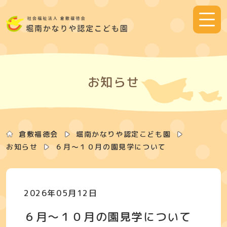
Skip
to
content
お知らせ
倉敷福徳会
堀南かなりや認定こども園
お知らせ
６月～１０月の園見学について
2026年05月12日
６月～１０月の園見学について