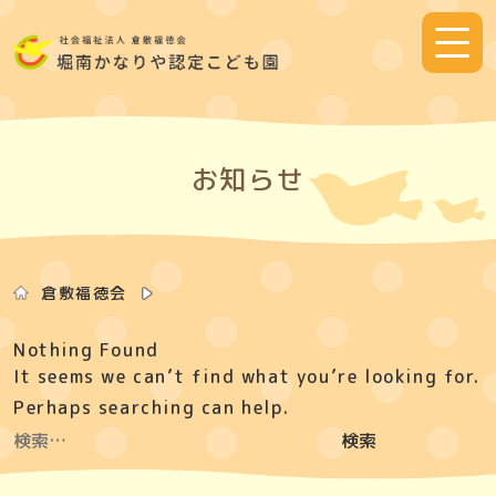
Skip
to
content
お知らせ
倉敷福徳会
Nothing Found
It seems we can’t find what you’re looking for.
Perhaps searching can help.
検
索: